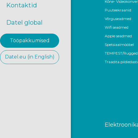
Kõne- Videokonver
Kontaktid
Puuteekraanid
Võrguseadmed
Datel global
Wifi seadmed
Apple seadmed
Tööpakkumised
Spetsiaalmööbel
TEMPEST/Rugged
Datel.eu (in English)
Traadita pildiedast
Elektrooni