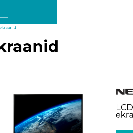
ekraanid
kraanid
LCD
ekr