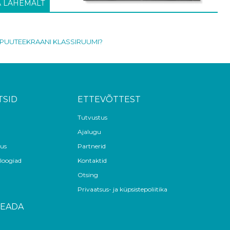
A LÄHEMALT
 PUUTEEKRAANI KLASSIRUUMI?
TSID
ETTEVÕTTEST
Tutvustus
Ajalugu
us
Partnerid
loogiad
Kontaktid
Otsing
Privaatsus- ja küpsistepoliitika
TEADA