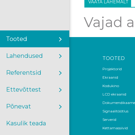
VAATA LÄHEMALT
Vajad a
Tooted
Lahendused
TOOTED
Projektorid
Referentsid
Ekraanid
Kodukino
Ettevõttest
LCD ekraanid
Dokumendikaame
Põnevat
Signaalitöötlus
Serverid
Kasulik teada
Kettamassiivid