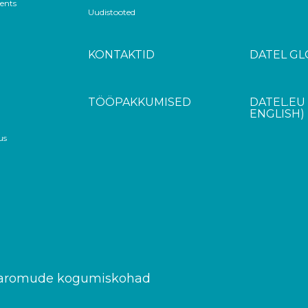
ents
Uudistooted
KONTAKTID
DATEL GL
TÖÖPAKKUMISED
DATEL.EU 
ENGLISH)
us
karomude kogumiskohad