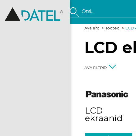
Avaleht
>
Tooted
>
LCD 
LCD e
AVA FILTRID
LCD
ekraanid