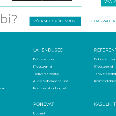
VAAT
bi?
VÕTA MEIEGA ÜHENDUST
KUIDAS VALIDA
LAHENDUSED
REFEREN
Esitlustehnika
Esitlustehnika
IT-süsteemid
IT-süsteemid
Tarkvaraarendus
Tarkvaraarend
Audio-Videolahendused
Kosmosetehno
rad
Kosmosetehnoloogiad
PÕNEVAT
KASULIK 
Uudised