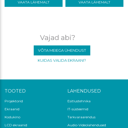
VAATA LÄHEMALT
VAATA LÄHEMALT
Vajad abi?
VÕTA MEIEGA ÜHENDUST
KUIDAS VALIDA EKRAANI?
TOOTED
LAHENDUSED
Projektorid
Esitlustehnika
Ekraanid
IT-süsteemid
Kodukino
Tarkvaraarendus
LCD ekraanid
Audio-Videolahendused