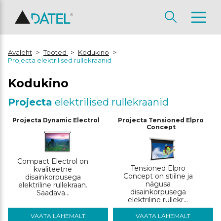
Avaleht
>
Tooted
>
Kodukino
>
Projecta elektrilised rullekraanid
Kodukino
Projecta
elektrilised rullekraanid
Projecta Dynamic Electrol
Projecta Tensioned Elpro
Concept
Compact Electrol on
Tensioned Elpro
kvaliteetne
Concept on stiilne ja
disainkorpusega
nägusa
elektriline rullekraan.
disainkorpusega
Saadava...
elektriline rullekr...
VAATA LÄHEMALT
VAATA LÄHEMALT