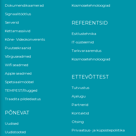
Dokumendikaamerad
Kosmosetehnoloogiad
Signaalitöötlus
Serverid
REFERENTSID
Kettamassiivid
Esitlustehnika
Kõne- Videokonverents
IT-süsteemid
Puuteekraanid
Tarkvaraarendus
Võrguseadmed
Kosmosetehnoloogiad
Wifi seadmed
Apple seadmed
ETTEVÕTTEST
Spetsiaalmööbel
Tutvustus
TEMPEST/Rugged
Ajalugu
Traadita pildiedastus
Partnerid
PÕNEVAT
Kontaktid
Otsing
Uudised
Privaatsus- ja küpsistepoliitika
Uudistooted