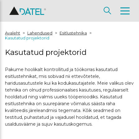
Avaleht
>
Lahendused
>
Esitlustehnika
>
Kasutatud projektorid
Kasutatud projektorid
Pakume hoolikalt kontrollitud ja töökorras kasutatud
esitlustehnikat, mis sobivad nii ettevõtetele,
haridusasutustele kui ka kodukasutajatele. Meie valikus olev
tehnika on olnud professionaalses kasutuses, regulaarselt
hooldatud ning valmis uueks tööperioodiks. Kasutatud
esitlustehnika on suurepärane võimalus säästa raha
kvaliteedis järeleandmisi tegemata. Kõik seadmed on
testitud, puhastatud ja vajadusel hooldatud, et tagada
usaldusväärne ja sujuv kasutuskogemus.