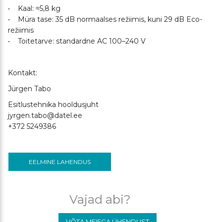
• Kaal: ≈5,8 kg
• Müra tase: 35 dB normaalses režiimis, kuni 29 dB Eco-
režiimis
• Toitetarve: standardne AC 100–240 V
Kontakt:
Jürgen Tabo
Esitlustehnika hooldusjuht
jyrgen.tabo@datel.ee
+372 5249386
EELMINE LAHENDUS
Vajad abi?
VÕTA MEIEGA ÜHENDUST