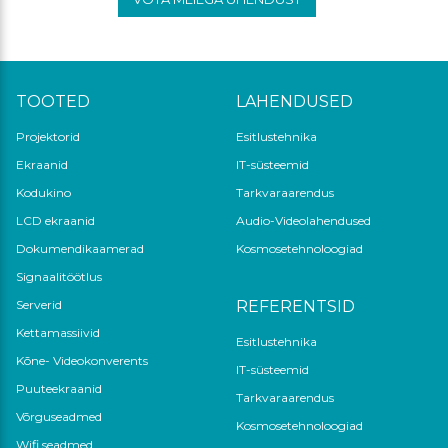
TOOTED
LAHENDUSED
Projektorid
Esitlustehnika
Ekraanid
IT-süsteemid
Kodukino
Tarkvaraarendus
LCD ekraanid
Audio-Videolahendused
Dokumendikaamerad
Kosmosetehnoloogiad
Signaalitöötlus
Serverid
REFERENTSID
Kettamassiivid
Esitlustehnika
Kõne- Videokonverents
IT-süsteemid
Puuteekraanid
Tarkvaraarendus
Võrguseadmed
Kosmosetehnoloogiad
Wifi seadmed