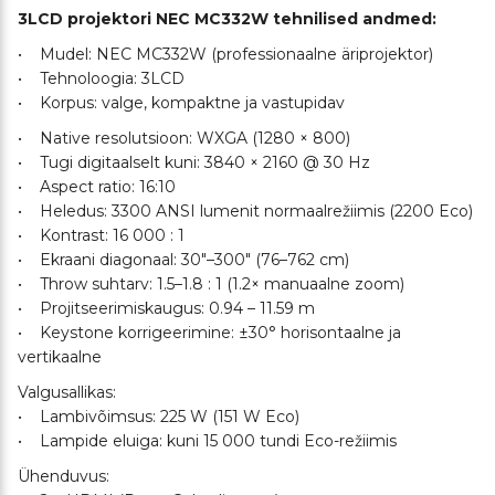
3LCD projektori NEC MC332W tehnilised andmed:
• Mudel: NEC MC332W (professionaalne äriprojektor)
• Tehnoloogia: 3LCD
• Korpus: valge, kompaktne ja vastupidav
• Native resolutsioon: WXGA (1280 × 800)
• Tugi digitaalselt kuni: 3840 × 2160 @ 30 Hz
• Aspect ratio: 16:10
• Heledus: 3300 ANSI lumenit normaalrežiimis (2200 Eco)
• Kontrast: 16 000 : 1
• Ekraani diagonaal: 30″–300″ (76–762 cm)
• Throw suhtarv: 1.5–1.8 : 1 (1.2× manuaalne zoom)
• Projitseerimiskaugus: 0.94 – 11.59 m
• Keystone korrigeerimine: ±30° horisontaalne ja
vertikaalne
Valgusallikas:
• Lambivõimsus: 225 W (151 W Eco)
• Lampide eluiga: kuni 15 000 tundi Eco-režiimis
Ühenduvus: