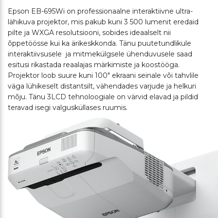
Epson EB-695Wi on professionaalne interaktiivne ultra-
lähikuva projektor, mis pakub kuni 3 500 lumenit eredaid
pilte ja WXGA resolutsiooni, sobides ideaalselt nii
õppetöösse kui ka ärikeskkonda. Tänu puutetundlikule
interaktiivsusele ja mitmekülgsele ühenduvusele saad
esitusi rikastada reaalajas märkimiste ja koostööga.
Projektor loob suure kuni 100″ ekraani seinale või tahvlile
väga lühikeselt distantsilt, vähendades varjude ja helkuri
mõju. Tänu 3LCD tehnoloogiale on värvid elavad ja pildid
teravad isegi valgusküllases ruumis.