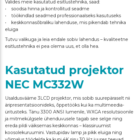
Valides meie kasutatud esitlustehnika, saad:
• soodsa hinna ja kontrollitud seadme
• töökindlad seadmed professionaalseks kasutuseks
• keskkonnasõbraliku lahenduse, mis pikendab tehnika
eluiga
Tutvu valikuga ja leia endale sobiv lahendus – kvaliteetne
esitlustehnika ei pea olema uus, et olla hea.
Kasutatud projektor
NEC MC332W
Usaldusväärne 3LCD projektor, mis sobib suurepäraselt nii
äripresentatsioonideks, õppetööks kui ka multimeedia-
üritusteks. Tänu 3300 ANSI lumenile, WXGA resolutsioonile
ja mitmekülgsele ühenduvusele tagab see selge ning
ereda pildi väiksemas keskkonnas – klassiruumist
koosolekuruumini. Vastupidav lamp ja pikk eluiga ning
võimalus töödelda ka kuni 4K sisu 30 Hz juures teevad