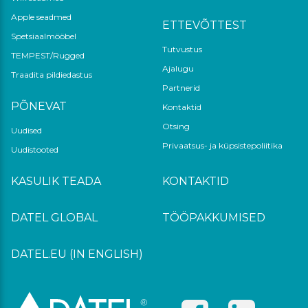
Apple seadmed
ETTEVÕTTEST
Spetsiaalmööbel
Tutvustus
TEMPEST/Rugged
Ajalugu
Traadita pildiedastus
Partnerid
PÕNEVAT
Kontaktid
Otsing
Uudised
Privaatsus- ja küpsistepoliitika
Uudistooted
KASULIK TEADA
KONTAKTID
DATEL GLOBAL
TÖÖPAKKUMISED
DATEL.EU (IN ENGLISH)