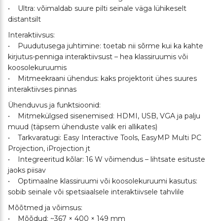
• Ultra: võimaldab suure pilti seinale väga lühikeselt
distantsilt
Interaktiivsus:
• Puudutusega juhtimine: toetab nii sõrme kui ka kahte
kirjutus-penniga interaktiivsust – hea klassiruumis või
koosolekuruumis
• Mitmeekraani ühendus: kaks projektorit ühes suures
interaktiivses pinnas
Ühenduvus ja funktsioonid:
• Mitmekülgsed sisenemised: HDMI, USB, VGA ja palju
muud (täpsem ühenduste valik eri allikates)
• Tarkvaratugi: Easy Interactive Tools, EasyMP Multi PC
Projection, iProjection jt
• Integreeritud kõlar: 16 W võimendus – lihtsate esituste
jaoks piisav
• Optimaalne klassiruumi või koosolekuruumi kasutus:
sobib seinale või spetsiaalsele interaktiivsele tahvlile
Mõõtmed ja võimsus:
• Mõõdud: ~367 × 400 × 149 mm