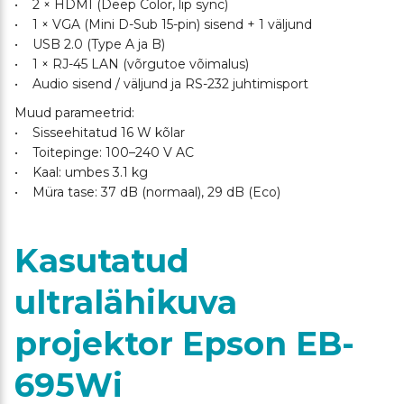
• 2 × HDMI (Deep Color, lip sync)
• 1 × VGA (Mini D-Sub 15-pin) sisend + 1 väljund
• USB 2.0 (Type A ja B)
• 1 × RJ-45 LAN (võrgutoe võimalus)
• Audio sisend / väljund ja RS-232 juhtimisport
Muud parameetrid:
• Sisseehitatud 16 W kõlar
• Toitepinge: 100–240 V AC
• Kaal: umbes 3.1 kg
• Müra tase: 37 dB (normaal), 29 dB (Eco)
Kasutatud
ultralähikuva
projektor Epson EB-
695Wi